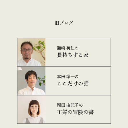
旧ブログ
瀬崎 英仁の
長持ちする家
本田 準一の
ここだけの話
岡田 由記子の
主婦の冒険の書