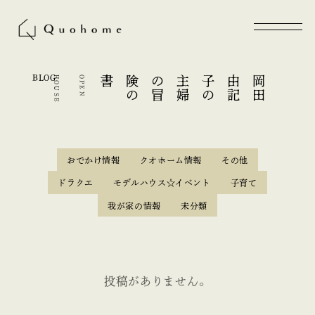
BLOG
E
O
P
E
N
H
O
U
S
書
主
婦
の
冒
険
の
の
岡
田
由
記
子
おでかけ情報
クオホーム情報
その他
ドラクエ
モデルハウス☆イベント
子育て
我が家の情報
未分類
投稿がありません。