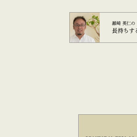
瀬崎 英仁の
長持ちす