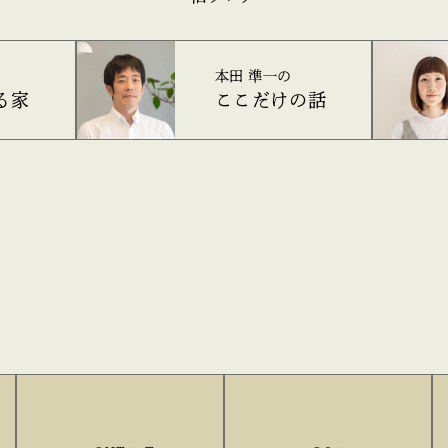
本田 準一の
る家
ここだけの話