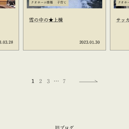
クオホーム情報
子育て
クオホ
雪の中の★上棟
サッカ
3.03.28
2023.01.30
1
2
3
…
7
旧ブログ