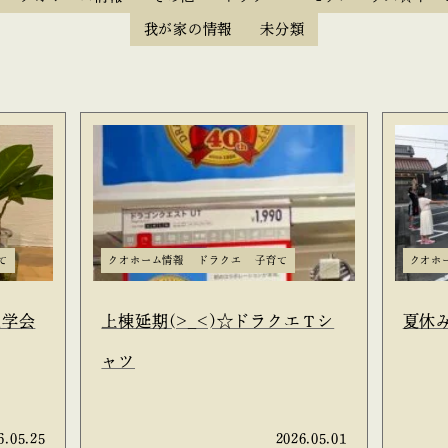
我が家の情報
未分類
て
クオホーム情報
ドラクエ
子育て
クオホ
見学会
上棟延期(>_<)☆ドラクエＴシ
夏休
ャツ
6.05.25
2026.05.01