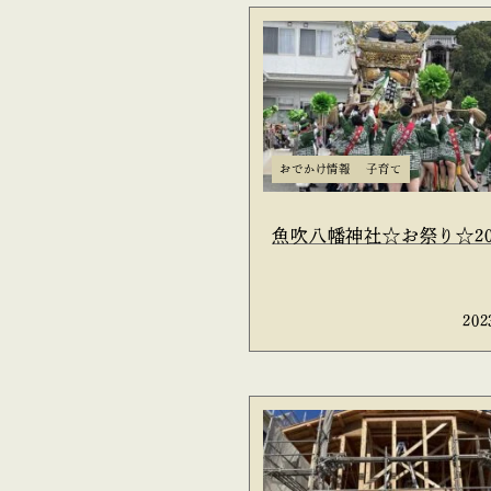
おでかけ情報
子育て
魚吹八幡神社☆お祭り☆20
202