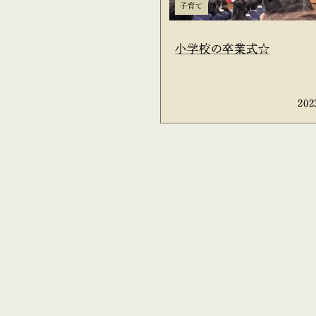
子育て
小学校の卒業式☆
202