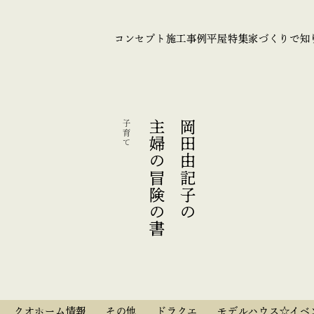
コンセプト
施工事例
平屋特集
家づくりで知
子育て
主婦の冒険の書
岡田由記子の
クオホーム情報
その他
ドラクエ
モデルハウス☆イベ