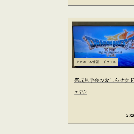
クオホーム情報
ドラクエ
完成見学会のおしらせ☆
エ7♡
202