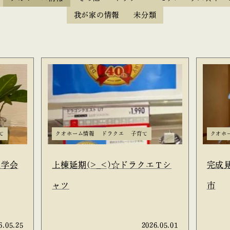
我が家の情報
未分類
て
クオホーム情報
ドラクエ
子育て
クオホ
見学会
上棟延期(>_<)☆ドラクエＴシ
完成見
ャツ
市
6.05.25
2026.05.01