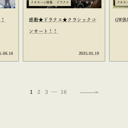
クオホーム情報
ドラクエ
クオホ
た！
感動★ドラクエ★クラシックコ
GW
ンサート！！
5.06.16
2025.05.19
1
2
3
…
16