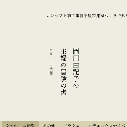
コンセプト
施工事例
平屋特集
家づくりで知
クオホーム情報
主婦の冒険の書
岡田由記子の
クオホーム情報
その他
ドラクエ
モデルハウス☆イベ