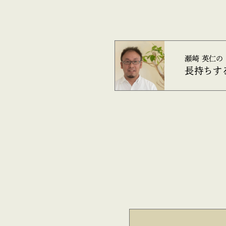
瀬崎 英仁の
長持ちす