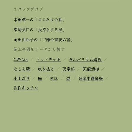
スタッフブログ
本田準一の「ここだけの話」
瀬崎英仁の「長持ちする家」
岡田由記子の「主婦の冒険の書」
施工事例をテーマから探す
NIWAto
／
ウッドデッキ
／
ガルバリウム鋼板
／
そとん壁
／
吹き抜け
／
天竜杉
／
天龍焼杉
／
小上がり
／
庭
／
杉床
／
畳
／
薩摩中霧島壁
／
造作キッチン