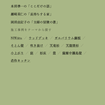
本田準一の「ここだけの話」
瀬崎英仁の「長持ちする家」
岡田由記子の「主婦の冒険の書」
施工事例をテーマから探す
NIWAto
／
ウッドデッキ
／
ガルバリウム鋼板
／
そとん壁
／
吹き抜け
／
天竜杉
／
天龍焼杉
／
小上がり
／
庭
／
杉床
／
畳
／
薩摩中霧島壁
／
造作キッチン