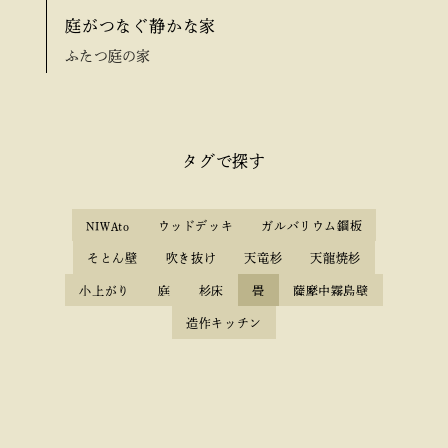
庭がつなぐ静かな家
ふたつ庭の家
タグで探す
NIWAto
ウッドデッキ
ガルバリウム鋼板
そとん壁
吹き抜け
天竜杉
天龍焼杉
小上がり
庭
杉床
畳
薩摩中霧島壁
造作キッチン