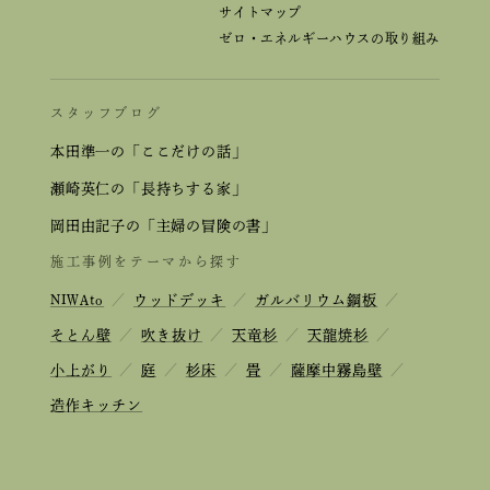
サイトマップ
ゼロ・エネルギーハウスの取り組み
スタッフブログ
本田準一の「ここだけの話」
瀬崎英仁の「長持ちする家」
岡田由記子の「主婦の冒険の書」
施工事例をテーマから探す
NIWAto
／
ウッドデッキ
／
ガルバリウム鋼板
／
そとん壁
／
吹き抜け
／
天竜杉
／
天龍焼杉
／
小上がり
／
庭
／
杉床
／
畳
／
薩摩中霧島壁
／
造作キッチン