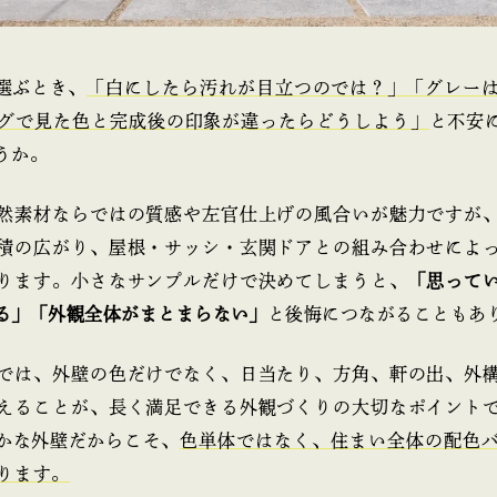
選ぶとき、
「白にしたら汚れが目立つのでは？」「グレー
グで見た色と完成後の印象が違ったらどうしよう」
と不安
うか。
然素材ならではの質感や左官仕上げの風合いが魅力ですが
積の広がり、屋根・サッシ・玄関ドアとの組み合わせによ
ります。小さなサンプルだけで決めてしまうと、
「思って
る」「外観全体がまとまらない」
と後悔につながることもあ
では、外壁の色だけでなく、日当たり、方角、軒の出、外
えることが、長く満足できる外観づくりの大切なポイント
かな外壁だからこそ、
色単体ではなく、住まい全体の配色
ります。