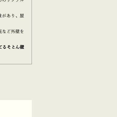
徴があり、屋
庇など外壁を
てるそとん壁