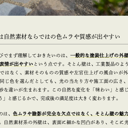
ん壁は自然素材ならではの色ムラや質感が出やすい
びでまず理解しておきたいのは、
一般的な塗装仕上げの外
表情が出やすい
という点です。そとん壁は、工業製品のよ
ではなく、素材そのものの質感や左官仕上げの風合いが
同じ色を選んだとしても、光の当たり方や施工面の広さ
妙な違いが生まれます。この自然な変化を「味わい」と感
う」と感じるかで、完成後の満足度は大きく変わります。
のは、
色ムラや陰影が完全な欠点ではなく、そとん壁の魅
。自然素材系の外壁は、表面に細かな凹凸があり、そこに