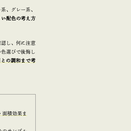
ー系、グレー系、
くい配色の考え方
確認し、何に注意
の色選びで後悔し
囲との調和まで考
・面積効果ま
めのサンプル