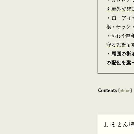
を屋外で確
・白・アイ
根・サッシ
・汚れや経
守る設計
も
・
周囲の街
の配色を選
Contents
[
show
]
1. そと