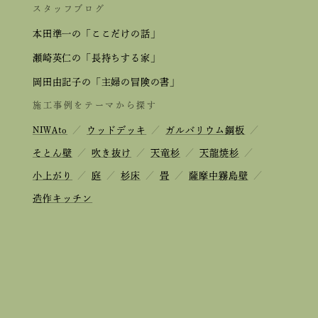
スタッフブログ
本田準一の「ここだけの話」
瀬崎英仁の「長持ちする家」
岡田由記子の「主婦の冒険の書」
施工事例をテーマから探す
NIWAto
／
ウッドデッキ
／
ガルバリウム鋼板
／
そとん壁
／
吹き抜け
／
天竜杉
／
天龍焼杉
／
小上がり
／
庭
／
杉床
／
畳
／
薩摩中霧島壁
／
造作キッチン