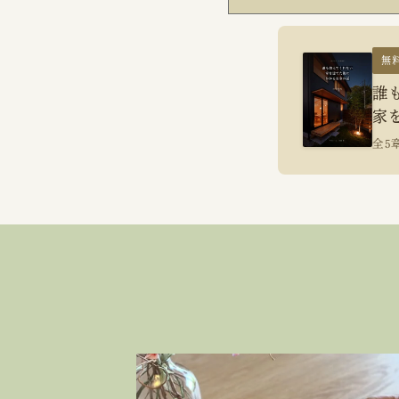
無
誰
家
全5