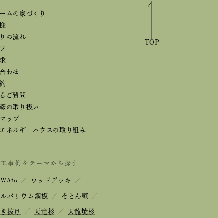
ームの家づくり
様
りの流れ
TOP
フ
求
合わせ
約
るご質問
報の取り扱い
マップ
エネルギーハウスの取り組み
施工事例をテーマから探す
IWAto
／
ウッドデッキ
／
ガルバリウム鋼板
／
そとん壁
／
吹き抜け
／
天竜杉
／
天龍焼杉