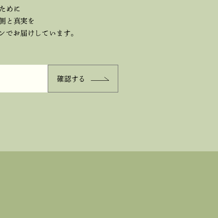
ために
側と真実を
ジンで
お届けしています。