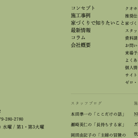
コンセプト
クオホ
施工事例
推奨仕
家づくりで
知りたいこと
家づく
最新情報
スタッ
コラム
資料請
会社概要
お問い
来場予
よくあ
個人情
サイト
ゼロ・
スタッフブログ
2
本田準一の「ここだけの話」
N
79-280-2780
瀬崎英仁の「長持ちする家」
水曜 / 第1・第3火曜
岡田由記子の「主婦の冒険の