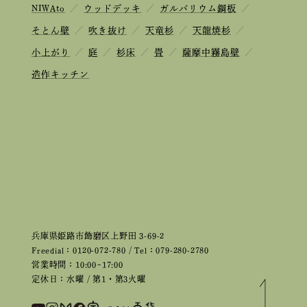
NIWAto
／
ウッドデッキ
／
ガルバリウム鋼板
／
そとん壁
／
吹き抜け
／
天竜杉
／
天龍焼杉
／
小上がり
／
庭
／
杉床
／
畳
／
薩摩中霧島壁
／
造作キッチン
兵庫県姫路市飾磨区上野田 3-69-2
Freedial：0120-072-780 / Tel：079-280-2780
営業時間：10:00~17:00
定休日：水曜 / 第1・第3火曜