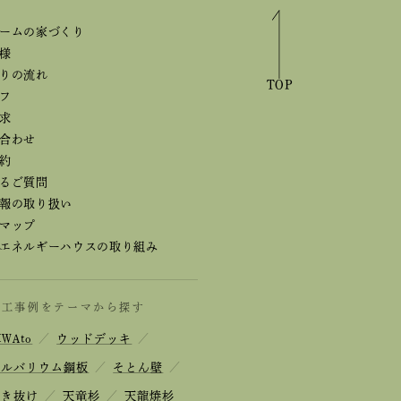
ームの家づくり
様
りの流れ
TOP
フ
求
合わせ
約
るご質問
報の取り扱い
マップ
エネルギーハウスの取り組み
施工事例をテーマから探す
IWAto
／
ウッドデッキ
／
ガルバリウム鋼板
／
そとん壁
／
吹き抜け
／
天竜杉
／
天龍焼杉