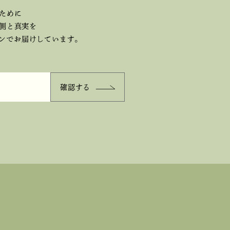
ために
側と真実を
ジンで
お届けしています。