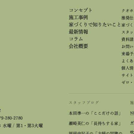
コンセプト
クオホ
施工事例
推奨仕
家づくりで
知りたいこと
家づく
最新情報
スタッ
コラム
資料請
会社概要
お問い
来場予
よくあ
個人情
サイト
ゼロ・
スタッフブログ
2
本田準一の「ここだけの話」
N
79-280-2780
瀬崎英仁の「長持ちする家」
水曜 / 第1・第3火曜
岡田由記子の「主婦の冒険の