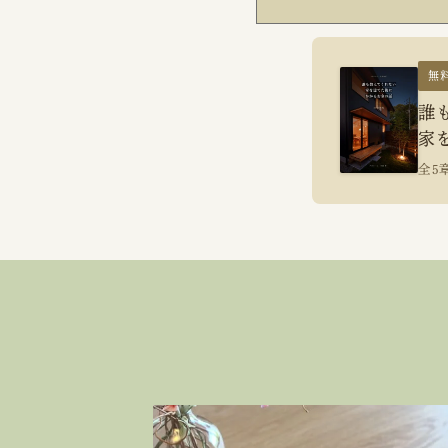
無
誰
家
全5