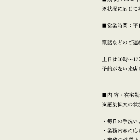
※状況に応じて
■営業時間：平日
電話などのご連
土日は10時～
予約がない来店
■内 容：在宅
※感染拡大の状
・毎日の手洗い
・業務内容に応
・業務の性質上