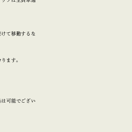
。
避けて移動するな
おります。
絡は可能でござい