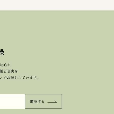
録
ために
側と真実を
ジンで
お届けしています。