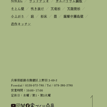
NIWAto
／
ウッドデッキ
／
ガルバリウム鋼板
／
そとん壁
／
吹き抜け
／
天竜杉
／
天龍焼杉
／
小上がり
／
庭
／
杉床
／
畳
／
薩摩中霧島壁
／
造作キッチン
兵庫県姫路市飾磨区上野田 3-69-2
Freedial：0120-072-780 / Tel：079-280-2780
営業時間：10:00~17:00
定休日：水曜 / 第1・第3火曜