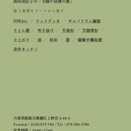
岡田由記子の「主婦の冒険の書」
施工事例をテーマから探す
NIWAto
／
ウッドデッキ
／
ガルバリウム鋼板
／
そとん壁
／
吹き抜け
／
天竜杉
／
天龍焼杉
／
小上がり
／
庭
／
杉床
／
畳
／
薩摩中霧島壁
／
造作キッチン
兵庫県姫路市飾磨区上野田 3-69-2
Freedial：0120-072-780 / Tel：079-280-2780
営業時間：10:00~17:00