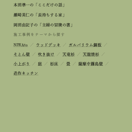
本田準一の「ここだけの話」
瀬崎英仁の「長持ちする家」
岡田由記子の「主婦の冒険の書」
施工事例をテーマから探す
NIWAto
／
ウッドデッキ
／
ガルバリウム鋼板
／
そとん壁
／
吹き抜け
／
天竜杉
／
天龍焼杉
／
小上がり
／
庭
／
杉床
／
畳
／
薩摩中霧島壁
／
造作キッチン