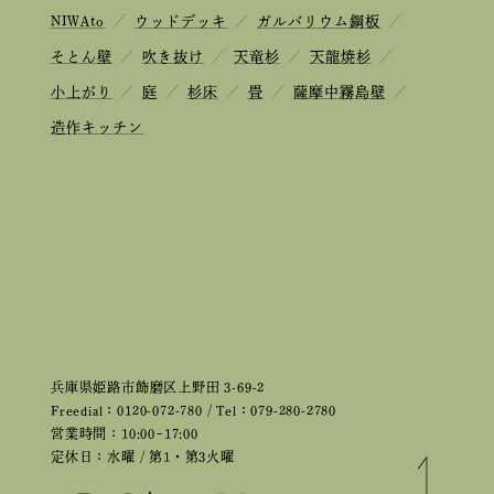
NIWAto
／
ウッドデッキ
／
ガルバリウム鋼板
／
そとん壁
／
吹き抜け
／
天竜杉
／
天龍焼杉
／
小上がり
／
庭
／
杉床
／
畳
／
薩摩中霧島壁
／
造作キッチン
兵庫県姫路市飾磨区上野田 3-69-2
Freedial：0120-072-780 / Tel：079-280-2780
営業時間：10:00~17:00
定休日：水曜 / 第1・第3火曜