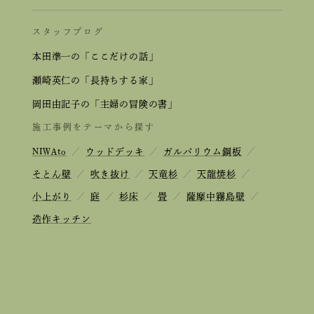
スタッフブログ
本田準一の「ここだけの話」
瀬崎英仁の「長持ちする家」
岡田由記子の「主婦の冒険の書」
施工事例をテーマから探す
NIWAto
／
ウッドデッキ
／
ガルバリウム鋼板
／
そとん壁
／
吹き抜け
／
天竜杉
／
天龍焼杉
／
小上がり
／
庭
／
杉床
／
畳
／
薩摩中霧島壁
／
造作キッチン