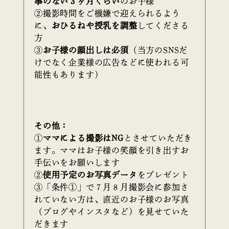
事のない３ヶ月くらい
のお子様
②撮影時間をご機嫌で迎えられるよう
に、
おひるねや授乳を調整
してくださる
方
③
お子様の顔出しは必須
（当方のSNSだ
けでなく企業様の広告などに使われる可
能性もあります）
その他：
①
ママによる撮影はNG
とさせていただき
ます。ママはお子様の笑顔を引き出すお
手伝いをお願いします
②
使用予定のお写真データ
をプレゼント
③「条件①」で７月８月撮影会に参加さ
れていない方は、直近のお子様のお写真
（ブログやインスタなど）を見せていた
だきます