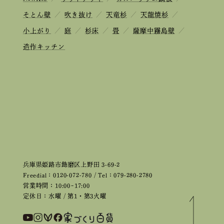
そとん壁
／
吹き抜け
／
天竜杉
／
天龍焼杉
／
小上がり
／
庭
／
杉床
／
畳
／
薩摩中霧島壁
／
造作キッチン
兵庫県姫路市飾磨区上野田 3-69-2
Freedial：0120-072-780 / Tel：079-280-2780
営業時間：10:00~17:00
定休日：水曜 / 第1・第3火曜