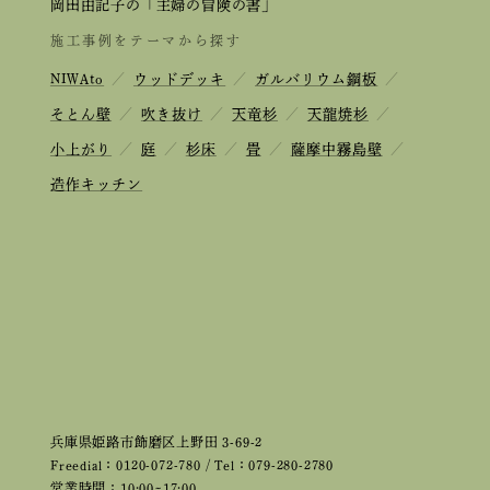
岡田由記子の「主婦の冒険の書」
施工事例をテーマから探す
NIWAto
／
ウッドデッキ
／
ガルバリウム鋼板
／
そとん壁
／
吹き抜け
／
天竜杉
／
天龍焼杉
／
小上がり
／
庭
／
杉床
／
畳
／
薩摩中霧島壁
／
造作キッチン
兵庫県姫路市飾磨区上野田 3-69-2
Freedial：0120-072-780 / Tel：079-280-2780
営業時間：10:00~17:00