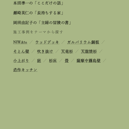
本田準一の「ここだけの話」
瀬崎英仁の「長持ちする家」
岡田由記子の「主婦の冒険の書」
施工事例をテーマから探す
NIWAto
／
ウッドデッキ
／
ガルバリウム鋼板
／
そとん壁
／
吹き抜け
／
天竜杉
／
天龍焼杉
／
小上がり
／
庭
／
杉床
／
畳
／
薩摩中霧島壁
／
造作キッチン