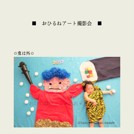
■ おひるねアート撮影会 ■
✩鬼は外✩