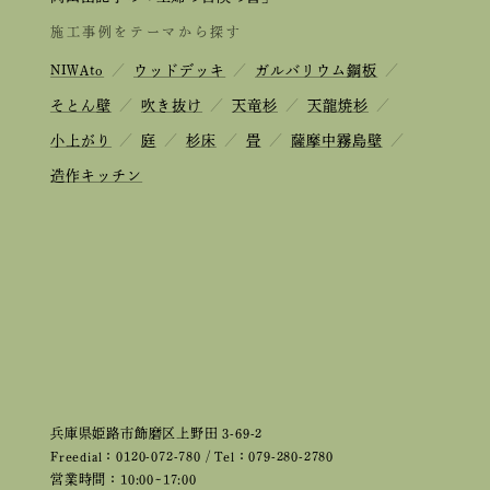
施工事例をテーマから探す
NIWAto
／
ウッドデッキ
／
ガルバリウム鋼板
／
そとん壁
／
吹き抜け
／
天竜杉
／
天龍焼杉
／
小上がり
／
庭
／
杉床
／
畳
／
薩摩中霧島壁
／
造作キッチン
兵庫県姫路市飾磨区上野田 3-69-2
Freedial：0120-072-780 / Tel：079-280-2780
営業時間：10:00~17:00