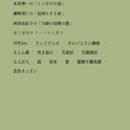
本田準一の「ここだけの話」
瀬崎英仁の「長持ちする家」
岡田由記子の「主婦の冒険の書」
施工事例をテーマから探す
NIWAto
／
ウッドデッキ
／
ガルバリウム鋼板
／
そとん壁
／
吹き抜け
／
天竜杉
／
天龍焼杉
／
小上がり
／
庭
／
杉床
／
畳
／
薩摩中霧島壁
／
造作キッチン