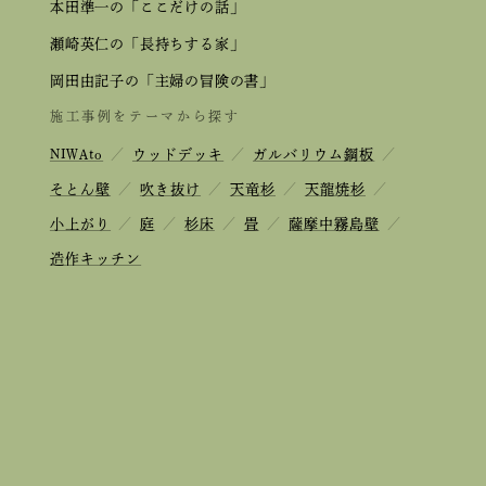
本田準一の「ここだけの話」
瀬崎英仁の「長持ちする家」
岡田由記子の「主婦の冒険の書」
施工事例をテーマから探す
NIWAto
／
ウッドデッキ
／
ガルバリウム鋼板
／
そとん壁
／
吹き抜け
／
天竜杉
／
天龍焼杉
／
小上がり
／
庭
／
杉床
／
畳
／
薩摩中霧島壁
／
造作キッチン