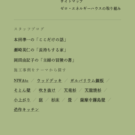
サイトマップ
ゼロ・エネルギーハウスの取り組み
スタッフブログ
本田準一の「ここだけの話」
瀬崎英仁の「長持ちする家」
岡田由記子の「主婦の冒険の書」
施工事例をテーマから探す
NIWAto
／
ウッドデッキ
／
ガルバリウム鋼板
／
そとん壁
／
吹き抜け
／
天竜杉
／
天龍焼杉
／
小上がり
／
庭
／
杉床
／
畳
／
薩摩中霧島壁
／
造作キッチン