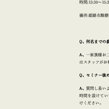
時間:13:30〜15:3
場所:姫路市飾
Q、何名までの
A、
一家族様お
はスタッフがお
Q、セミナー後
A、
質問し易い
時間を設けてい
けください。