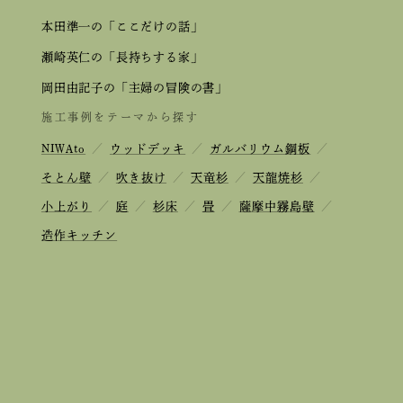
本田準一の「ここだけの話」
瀬崎英仁の「長持ちする家」
岡田由記子の「主婦の冒険の書」
施工事例をテーマから探す
NIWAto
／
ウッドデッキ
／
ガルバリウム鋼板
／
そとん壁
／
吹き抜け
／
天竜杉
／
天龍焼杉
／
小上がり
／
庭
／
杉床
／
畳
／
薩摩中霧島壁
／
造作キッチン