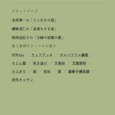
スタッフブログ
本田準一の「ここだけの話」
瀬崎英仁の「長持ちする家」
岡田由記子の「主婦の冒険の書」
施工事例をテーマから探す
NIWAto
／
ウッドデッキ
／
ガルバリウム鋼板
／
そとん壁
／
吹き抜け
／
天竜杉
／
天龍焼杉
／
小上がり
／
庭
／
杉床
／
畳
／
薩摩中霧島壁
／
造作キッチン