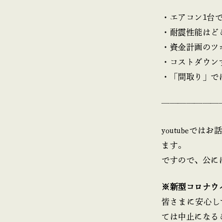
・エアコン1台
・耐震性能はど
・資金計画のツ
・コストダウン
・「間取り」で
———————
youtube
ます。
ですので、公に
※新型コロナウ
皆さまに安心し
ては中止になる