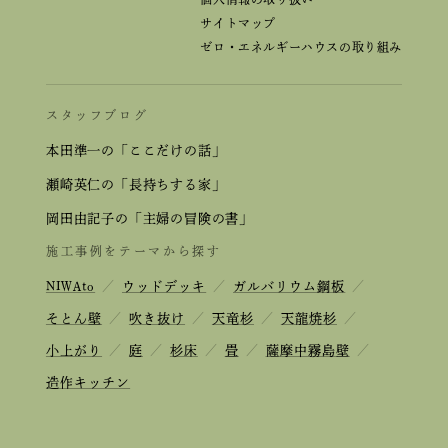
サイトマップ
ゼロ・エネルギーハウスの取り組み
スタッフブログ
本田準一の「ここだけの話」
瀬崎英仁の「長持ちする家」
岡田由記子の「主婦の冒険の書」
施工事例をテーマから探す
NIWAto
／
ウッドデッキ
／
ガルバリウム鋼板
／
そとん壁
／
吹き抜け
／
天竜杉
／
天龍焼杉
／
小上がり
／
庭
／
杉床
／
畳
／
薩摩中霧島壁
／
造作キッチン