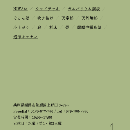
NIWAto
／
ウッドデッキ
／
ガルバリウム鋼板
／
そとん壁
／
吹き抜け
／
天竜杉
／
天龍焼杉
／
小上がり
／
庭
／
杉床
／
畳
／
薩摩中霧島壁
／
造作キッチン
兵庫県姫路市飾磨区上野田 3-69-2
Freedial：0120-072-780 / Tel：079-280-2780
営業時間：10:00~17:00
定休日：水曜 / 第1・第3火曜