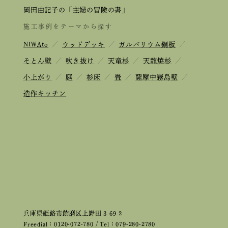
岡田由記子の「主婦の冒険の書」
施工事例をテーマから探す
NIWAto
／
ウッドデッキ
／
ガルバリウム鋼板
／
そとん壁
／
吹き抜け
／
天竜杉
／
天龍焼杉
／
小上がり
／
庭
／
杉床
／
畳
／
薩摩中霧島壁
／
造作キッチン
兵庫県姫路市飾磨区上野田 3-69-2
Freedial：0120-072-780 / Tel：079-280-2780