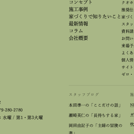
コンセプト
クオホ
施工事例
推奨仕
家づくりで
知りたいこと
家づく
最新情報
スタッ
コラム
資料請
会社概要
お問い
来場予
よくあ
個人情
サイト
ゼロ・
スタッフブログ
2
本田準一の「ここだけの話」
N
79-280-2780
瀬崎英仁の「長持ちする家」
水曜 / 第1・第3火曜
岡田由記子の「主婦の冒険の
書」