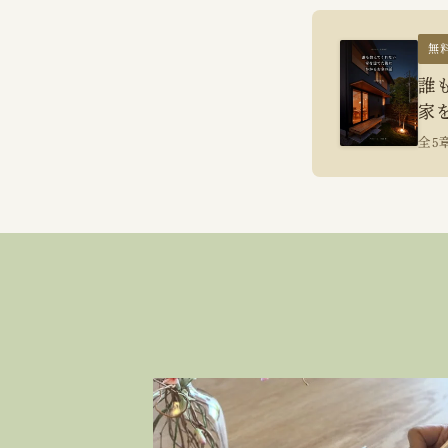
無
誰
家
全5