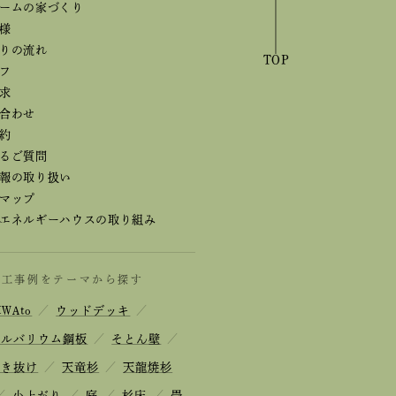
ームの家づくり
様
りの流れ
TOP
フ
求
合わせ
約
るご質問
報の取り扱い
マップ
エネルギーハウスの取り組み
施工事例をテーマから探す
IWAto
／
ウッドデッキ
／
ガルバリウム鋼板
／
そとん壁
／
吹き抜け
／
天竜杉
／
天龍焼杉
／
小上がり
／
庭
／
杉床
／
畳