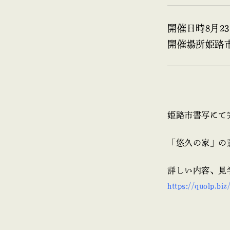
開催日時
8月2
開催場所
姫路
姫路市書写にて
「悠久の家」の
詳しい内容、見
https://quolp.bi