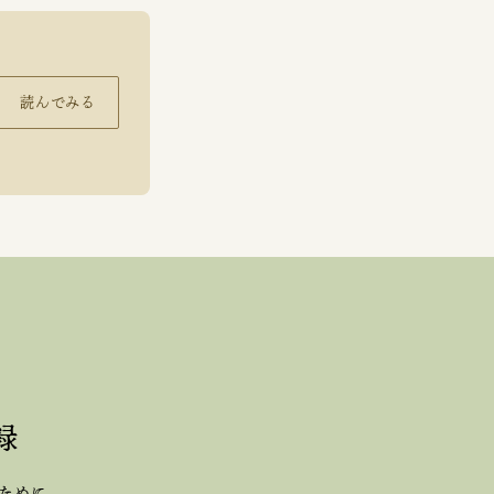
読んでみる
録
ために