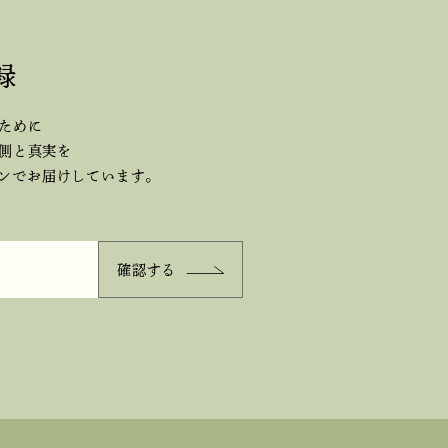
録
ために
側と真実を
ジンで
お届けしています。