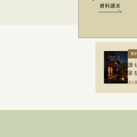
資料請求
無
誰
家
全5