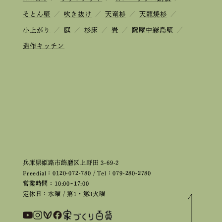
そとん壁
／
吹き抜け
／
天竜杉
／
天龍焼杉
／
小上がり
／
庭
／
杉床
／
畳
／
薩摩中霧島壁
／
造作キッチン
兵庫県姫路市飾磨区上野田 3-69-2
Freedial：0120-072-780 / Tel：079-280-2780
営業時間：10:00~17:00
定休日：水曜 / 第1・第3火曜