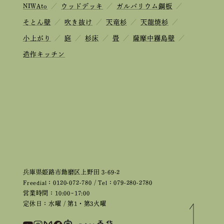
NIWAto
／
ウッドデッキ
／
ガルバリウム鋼板
／
そとん壁
／
吹き抜け
／
天竜杉
／
天龍焼杉
／
小上がり
／
庭
／
杉床
／
畳
／
薩摩中霧島壁
／
造作キッチン
兵庫県姫路市飾磨区上野田 3-69-2
Freedial：0120-072-780 / Tel：079-280-2780
営業時間：10:00~17:00
定休日：水曜 / 第1・第3火曜