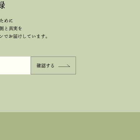
録
ために
側と真実を
ジンで
お届けしています。