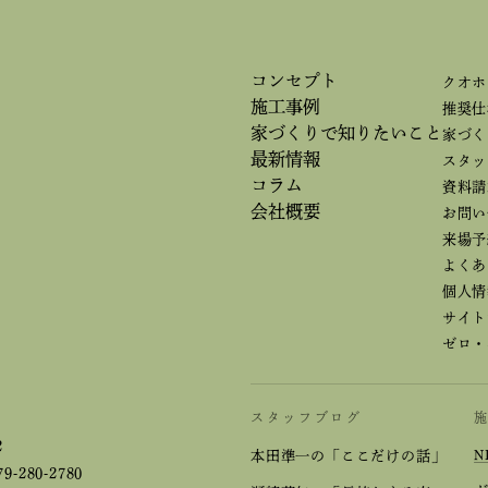
コンセプト
クオホ
施工事例
推奨仕
家づくりで
知りたいこと
家づく
最新情報
スタッ
コラム
資料請
会社概要
お問い
来場予
よくあ
個人情
サイト
ゼロ・
スタッフブログ
2
本田準一の「ここだけの話」
N
79-280-2780