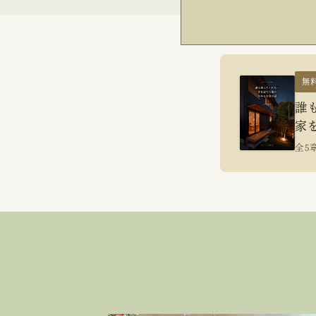
無
誰
家
全5