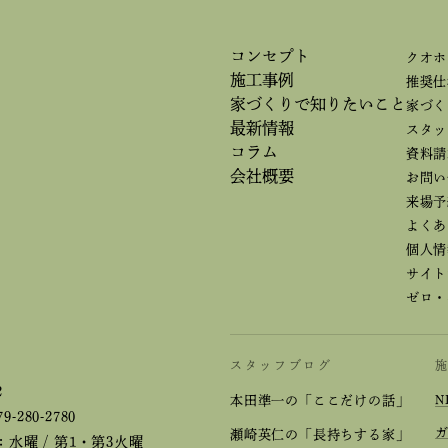
コンセプト
クオホ
施工事例
推奨仕
家づくりで
知りたいこと
家づく
最新情報
スタッ
コラム
資料請
会社概要
お問い
来場予
よくあ
個人情
サイト
ゼロ・
スタッフブログ
2
本田準一の「ここだけの話」
N
79-280-2780
瀬崎英仁の「長持ちする家」
水曜 / 第1・第3火曜