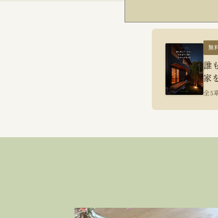
無
誰
家
全5