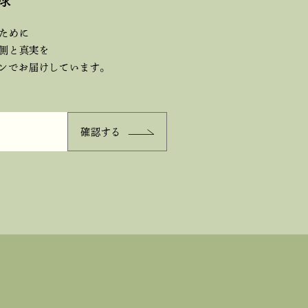
ために
側と真実を
ジンで
お届けしています。