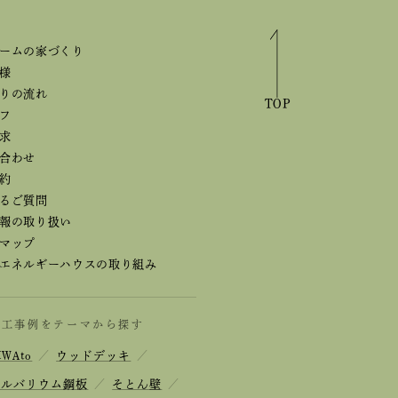
ームの家づくり
様
りの流れ
TOP
フ
求
合わせ
約
るご質問
報の取り扱い
マップ
エネルギーハウスの取り組み
施工事例をテーマから探す
IWAto
／
ウッドデッキ
／
ガルバリウム鋼板
／
そとん壁
／