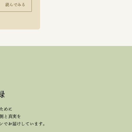
読んでみる
録
ために
側と真実を
ジンで
お届けしています。