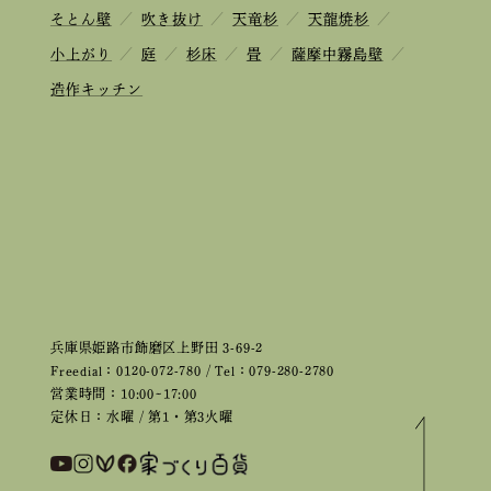
そとん壁
／
吹き抜け
／
天竜杉
／
天龍焼杉
／
小上がり
／
庭
／
杉床
／
畳
／
薩摩中霧島壁
／
造作キッチン
兵庫県姫路市飾磨区上野田 3-69-2
Freedial：0120-072-780 / Tel：079-280-2780
営業時間：10:00~17:00
定休日：水曜 / 第1・第3火曜