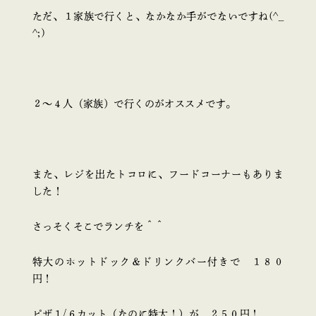
ただ、１家族で行くと、なかなか手がでないですね(^_
^;)
２～４人（家族）で行くのがオススメです。
また、レジを出たトコロに、フードコーナーもありま
した！
さっそくそこでランチを＾＾
特大のホットドック＆ドリンクバー付きで １８０
円！
ピザ１/６カット（なのに特大！）が ２５０円！