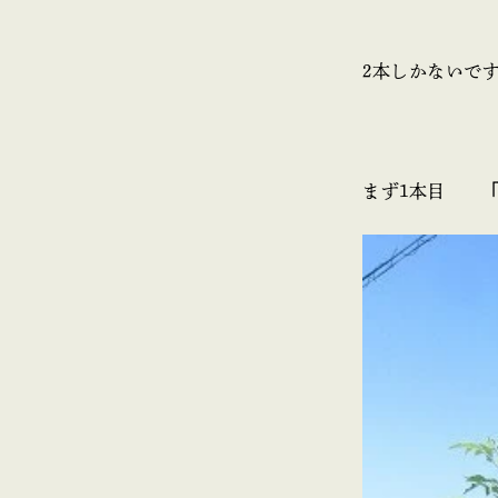
2本しかないで
まず1本目
「