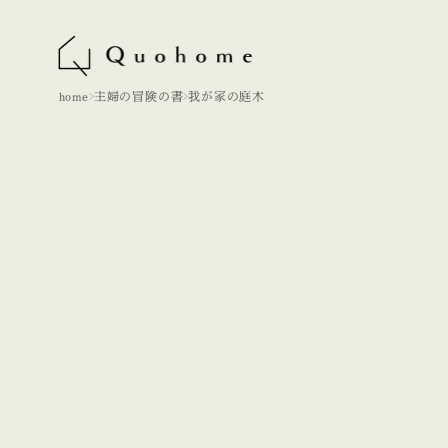
home
主婦の冒険の書
我が家の庭木