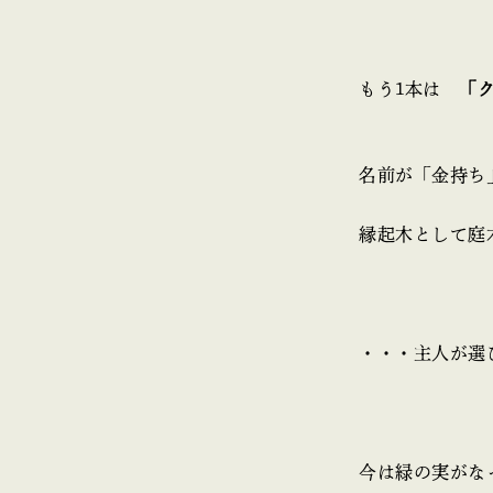
もう1本は
「
名前が「金持ち
縁起木として庭
・・・主人が選
今は緑の実がな