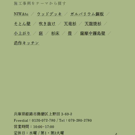
施工事例をテーマから探す
NIWAto
／
ウッドデッキ
／
ガルバリウム鋼板
／
そとん壁
／
吹き抜け
／
天竜杉
／
天龍焼杉
／
小上がり
／
庭
／
杉床
／
畳
／
薩摩中霧島壁
／
造作キッチン
兵庫県姫路市飾磨区上野田 3-69-2
Freedial：0120-072-780 / Tel：079-280-2780
営業時間：10:00~17:00
定休日：水曜 / 第1・第3火曜