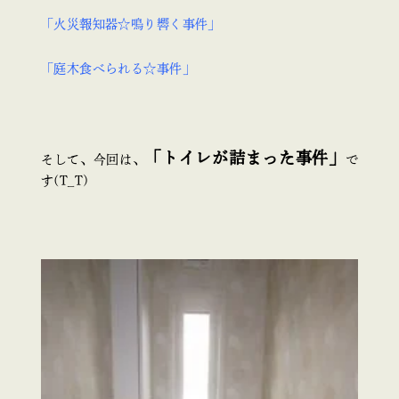
「火災報知器☆鳴り響く事件」
「庭木食べられる☆事件」
「トイレが詰まった事件」
そして、今回は、
で
す(T_T)