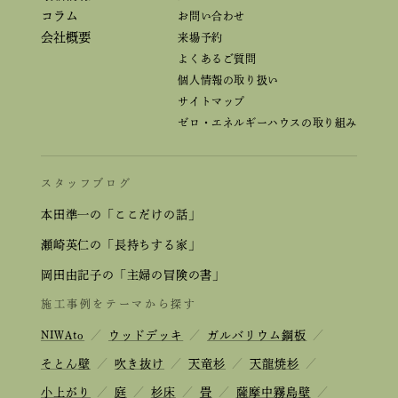
コラム
お問い合わせ
会社概要
来場予約
よくあるご質問
個人情報の取り扱い
サイトマップ
ゼロ・エネルギーハウスの取り組み
スタッフブログ
本田準一の「ここだけの話」
瀬崎英仁の「長持ちする家」
岡田由記子の「主婦の冒険の書」
施工事例をテーマから探す
NIWAto
／
ウッドデッキ
／
ガルバリウム鋼板
／
そとん壁
／
吹き抜け
／
天竜杉
／
天龍焼杉
／
小上がり
／
庭
／
杉床
／
畳
／
薩摩中霧島壁
／