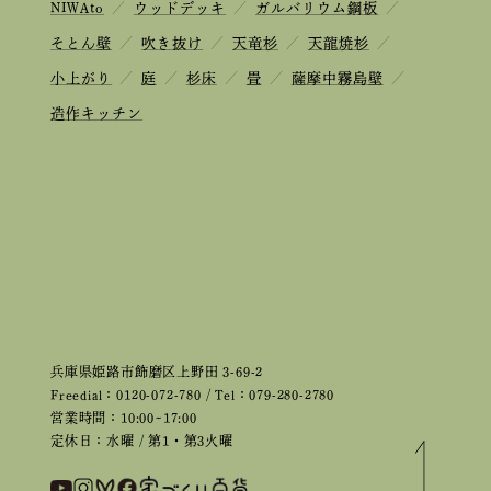
NIWAto
／
ウッドデッキ
／
ガルバリウム鋼板
／
そとん壁
／
吹き抜け
／
天竜杉
／
天龍焼杉
／
小上がり
／
庭
／
杉床
／
畳
／
薩摩中霧島壁
／
造作キッチン
兵庫県姫路市飾磨区上野田 3-69-2
Freedial：0120-072-780 / Tel：079-280-2780
営業時間：10:00~17:00
定休日：水曜 / 第1・第3火曜