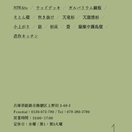
NIWAto
／
ウッドデッキ
／
ガルバリウム鋼板
／
そとん壁
／
吹き抜け
／
天竜杉
／
天龍焼杉
／
小上がり
／
庭
／
杉床
／
畳
／
薩摩中霧島壁
／
造作キッチン
兵庫県姫路市飾磨区上野田 3-69-2
Freedial：0120-072-780 / Tel：079-280-2780
営業時間：10:00~17:00
定休日：水曜 / 第1・第3火曜