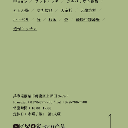
NIWAto
／
ウッドデッキ
／
ガルバリウム鋼板
／
そとん壁
／
吹き抜け
／
天竜杉
／
天龍焼杉
／
小上がり
／
庭
／
杉床
／
畳
／
薩摩中霧島壁
／
造作キッチン
兵庫県姫路市飾磨区上野田 3-69-2
Freedial：0120-072-780 / Tel：079-280-2780
営業時間：10:00~17:00
定休日：水曜 / 第1・第3火曜