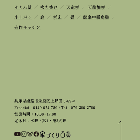
そとん壁
／
吹き抜け
／
天竜杉
／
天龍焼杉
／
小上がり
／
庭
／
杉床
／
畳
／
薩摩中霧島壁
／
造作キッチン
兵庫県姫路市飾磨区上野田 3-69-2
Freedial：0120-072-780 / Tel：079-280-2780
営業時間：10:00~17:00
定休日：水曜 / 第1・第3火曜