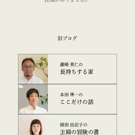
旧ブログ
瀬崎 英仁の
長持ちする家
本田 準一の
ここだけの話
岡田 由記子の
主婦の冒険の書