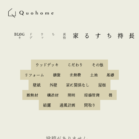
BLOG
キ
長
持
ち
ウ
ッ
ド
デ
ッ
長持ちする家
ウッドデッキ
こだわり
その他
リフォーム
健康
光熱費
土地
基礎
壁紙
外壁
家に関係なし
屋根
断熱材
構造材
照明
現場管理
畳
結露
通風計画
間取り
投稿がありません。