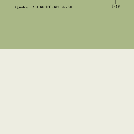
TOP
©Quohome ALL RIGHTS RESERVED.