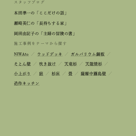
スタッフブログ
本田準一の「ここだけの話」
瀬崎英仁の「長持ちする家」
岡田由記子の「主婦の冒険の書」
施工事例をテーマから探す
NIWAto
／
ウッドデッキ
／
ガルバリウム鋼板
／
そとん壁
／
吹き抜け
／
天竜杉
／
天龍焼杉
／
小上がり
／
庭
／
杉床
／
畳
／
薩摩中霧島壁
／
造作キッチン