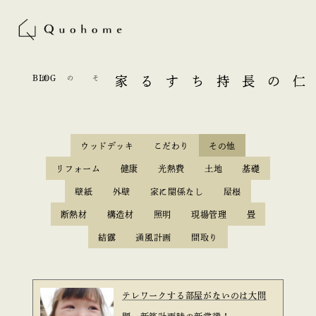
BLOG
その他
長持ちする家
英仁の
ウッドデッキ
こだわり
その他
リフォーム
健康
光熱費
土地
基礎
壁紙
外壁
家に関係なし
屋根
断熱材
構造材
照明
現場管理
畳
結露
通風計画
間取り
テレワークする部屋がないのは大問