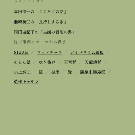
スタッフブログ
本田準一の「ここだけの話」
瀬崎英仁の「長持ちする家」
岡田由記子の「主婦の冒険の書」
施工事例をテーマから探す
NIWAto
／
ウッドデッキ
／
ガルバリウム鋼板
／
そとん壁
／
吹き抜け
／
天竜杉
／
天龍焼杉
／
小上がり
／
庭
／
杉床
／
畳
／
薩摩中霧島壁
／
造作キッチン