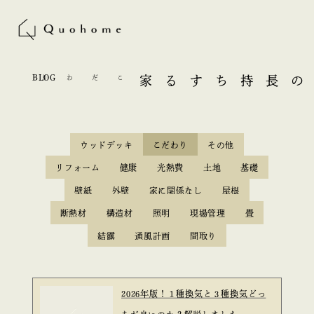
BLOG
こだわり
長持ちする家
英仁の
ウッドデッキ
こだわり
その他
リフォーム
健康
光熱費
土地
基礎
壁紙
外壁
家に関係なし
屋根
断熱材
構造材
照明
現場管理
畳
結露
通風計画
間取り
2026年版！１種換気と３種換気どっ