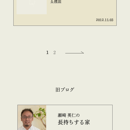
る理由
2012.11.03
1
2
旧ブログ
瀬崎 英仁の
長持ちする家