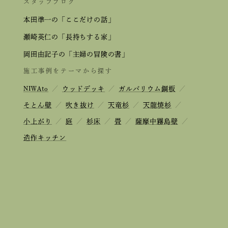
スタッフブログ
本田準一の「ここだけの話」
瀬崎英仁の「長持ちする家」
岡田由記子の「主婦の冒険の書」
施工事例をテーマから探す
NIWAto
／
ウッドデッキ
／
ガルバリウム鋼板
／
そとん壁
／
吹き抜け
／
天竜杉
／
天龍焼杉
／
小上がり
／
庭
／
杉床
／
畳
／
薩摩中霧島壁
／
造作キッチン