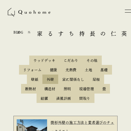
BLOG
外壁
長持ちする家
英仁の
ウッドデッキ
こだわり
その他
リフォーム
健康
光熱費
土地
基礎
壁紙
外壁
家に関係なし
屋根
断熱材
構造材
照明
現場管理
畳
結露
通風計画
間取り
焼杉外壁の施工方法と業者選びのチェ